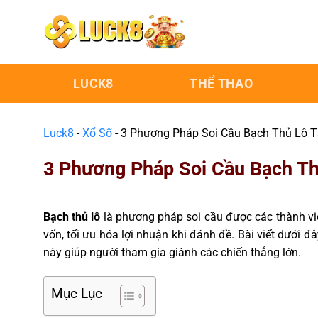
LUCK8
THỂ THAO
Luck8
-
Xổ Số
-
3 Phương Pháp Soi Cầu Bạch Thủ Lô T
3 Phương Pháp Soi Cầu Bạch Th
Bạch thủ lô
là phương pháp soi cầu được các thành vi
vốn, tối ưu hóa lợi nhuận khi đánh đề. Bài viết dưới đâ
này giúp người tham gia giành các chiến thắng lớn.
Mục Lục