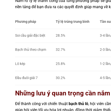
Nắm rõ tỷ lệ thành công của từng phương pháp sẽ giúp
nền tảng để bạn đưa ra các quyết định giúp mang về k
Phương pháp
Tỷ lệ trúng trung bình
Tần su
Soi cầu giải đặc biệt
28.5%
3-4 lần
Bạch thủ theo chạm
32.7%
2-3 lần
Lô kép
25.8%
1-2 lần
Đầu đuôi giải 7
30.2%
4-5 lần
Những lưu ý quan trọng cần nắm 
Để thành công với chiến thuật
bạch thủ lô
, hội viên c
giúp hội viên tối ưu hóa lợi nhuận, đồng thời giảm thiểu