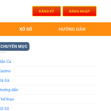
ĐĂNG KÝ
ĐĂNG NHẬP
XỔ SỐ
HƯỚNG DẪN
CHUYÊN MỤC
Bắn Cá
Casino
Đá Gà
Hướng dẫn
Thể thao
Xổ Số