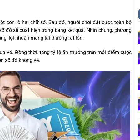
ột con lô hai chữ số. Sau đó, người chơi đặt cược toàn bộ
 số đó sẽ xuất hiện trong bảng kết quả. Nhìn chung, phương
úng, lợi nhuận mang lại thường rất lớn.
ua vé. Đồng thời, tăng tỷ lệ ăn thưởng trên mỗi điểm cược
on số đó không về.