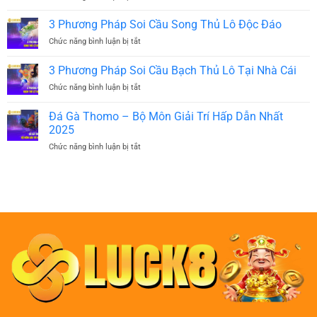
3
Chuẩn
Phương
Xác
3 Phương Pháp Soi Cầu Song Thủ Lô Độc Đáo
Pháp
Từ
Chức năng bình luận bị tắt
ở
Bắt
Cao
3
Lô
Thủ
Phương
3 Phương Pháp Soi Cầu Bạch Thủ Lô Tại Nhà Cái
Gan
Pháp
Hiệu
Chức năng bình luận bị tắt
ở
Soi
Quả
3
Cầu
Nhất
Phương
Song
Đá Gà Thomo – Bộ Môn Giải Trí Hấp Dẫn Nhất
Từ
Pháp
Thủ
2025
Cao
Soi
Lô
Thủ
Chức năng bình luận bị tắt
ở
Cầu
Độc
Đá
Bạch
Đáo
Gà
Thủ
Thomo
Lô
–
Tại
Bộ
Nhà
Môn
Cái
Giải
Trí
Hấp
Dẫn
Nhất
2025