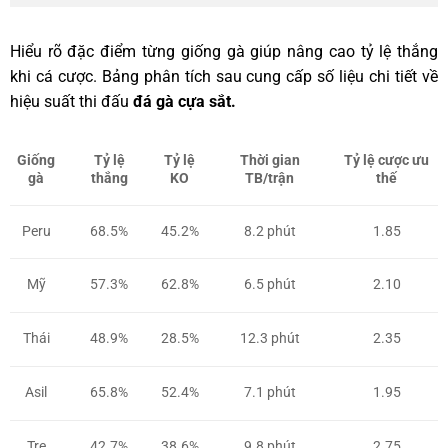
Hiểu rõ đặc điểm từng giống gà giúp nâng cao tỷ lệ thắng
khi cá cược. Bảng phân tích sau cung cấp số liệu chi tiết về
hiệu suất thi đấu
đá gà cựa sắt.
Tỷ lệ
Tỷ lệ
Thời gian
Giống
Tỷ lệ cược ưu
thắng
KO
TB/trận
gà
thế
68.5%
45.2%
8.2 phút
Peru
1.85
57.3%
62.8%
6.5 phút
Mỹ
2.10
48.9%
28.5%
12.3 phút
Thái
2.35
65.8%
52.4%
7.1 phút
Asil
1.95
42.7%
38.6%
9.8 phút
Tre
2.75