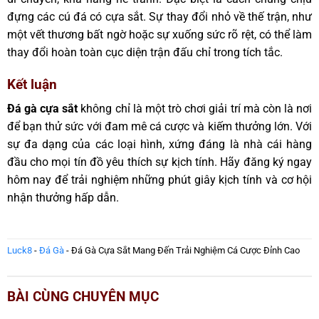
đựng các cú đá có cựa sắt. Sự thay đổi nhỏ về thế trận, như
một vết thương bất ngờ hoặc sự xuống sức rõ rệt, có thể làm
thay đổi hoàn toàn cục diện trận đấu chỉ trong tích tắc.
Kết luận
Đá gà cựa sắt
không chỉ là một trò chơi giải trí mà còn là nơi
để bạn thử sức với đam mê cá cược và kiếm thưởng lớn. Với
sự đa dạng của các loại hình, xứng đáng là nhà cái hàng
đầu cho mọi tín đồ yêu thích sự kịch tính. Hãy đăng ký ngay
hôm nay để trải nghiệm những phút giây kịch tính và cơ hội
nhận thưởng hấp dẫn.
Luck8
-
Đá Gà
-
Đá Gà Cựa Sắt Mang Đến Trải Nghiệm Cá Cược Đỉnh Cao
BÀI CÙNG CHUYÊN MỤC