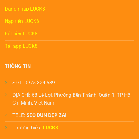
Đăng nhập LUCK8
Nạp tiền LUCK8
Rút tiền LUCK8
Tải app LUCK8
THÔNG TIN
SĐT:
0975 824 639
ĐỊA CHỈ: 68 Lê Lợi, Phường Bến Thành, Quận 1, TP Hồ
Chí Minh, Việt Nam
TELE:
SEO DUN ĐẸP ZAI
Thương hiệu:
LUCK8