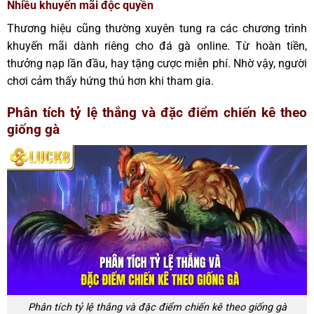
Nhiều khuyến mãi độc quyền
Thương hiệu cũng thường xuyên tung ra các chương trình
khuyến mãi dành riêng cho đá gà online. Từ hoàn tiền,
thưởng nạp lần đầu, hay tặng cược miễn phí. Nhờ vậy, người
chơi cảm thấy hứng thú hơn khi tham gia.
Phân tích tỷ lệ thắng và đặc điểm chiến kê theo
giống gà
Phân tích tỷ lệ thắng và đặc điểm chiến kê theo giống gà