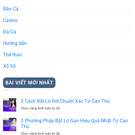
Bắn Cá
Casino
Đá Gà
Hướng dẫn
Thể thao
Xổ Số
BÀI VIẾT MỚI NHẤT
3 Cách Bắt Lô Rơi Chuẩn Xác Từ Cao Thủ
Chức năng bình luận bị tắt
ở
3
Cách
3 Phương Pháp Bắt Lô Gan Hiệu Quả Nhất Từ Cao
Bắt
Thủ
Lô
Chức năng bình luận bị tắt
ở
Rơi