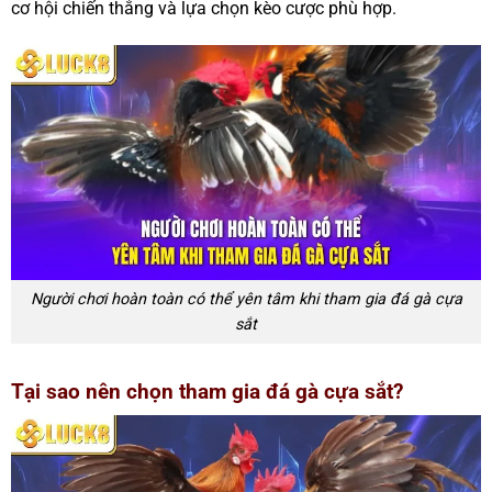
cơ hội chiến thắng và lựa chọn kèo cược phù hợp.
Người chơi hoàn toàn có thể yên tâm khi tham gia đá gà cựa
sắt
Tại sao nên chọn tham gia đá gà cựa sắt?