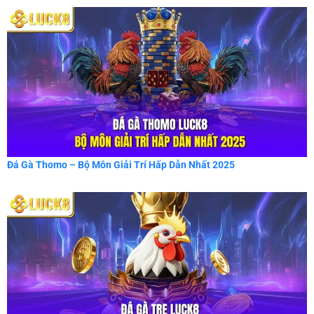
Đá Gà Thomo – Bộ Môn Giải Trí Hấp Dẫn Nhất 2025