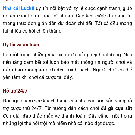
Nhà cái Luck8
uy tín nổi bật với tỷ lệ cược cạnh tranh, giúp
người chơi tối ưu hóa lợi nhuận. Các kèo cược đa dạng từ
thắng thua đơn giản đến dự đoán chi tiết. Tất cả đều mang
lại nhiều cơ hội chiến thắng.
Uy tín và an toàn
Là một trong những nhà cái được cấp phép hoạt động. Nên
nền tảng cam kết sẽ luôn bảo mật thông tin người chơi và
đảm bảo mọi giao dịch đều minh bạch. Người chơi có thể
yên tâm khi chơi cá cược tại đây.
Hỗ trợ 24/7
Đội ngũ chăm sóc khách hàng của nhà cái luôn sẵn sàng hỗ
trợ cược thủ 24/7. Từ hướng dẫn cách chơi
đá gà cựa sắt
đến giải đáp thắc mắc về thanh toán. Đây cũng một trong
những lợi thế nổi trội mà hiếm nhà cái nào đạt được.